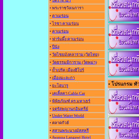
•
ปุตราจาย่า
• พระราชวังเนการา
•
คาเมร่อน
•
ไรชา คาเมร่อน
•
คาเมร่อน
•
ฟาร์มผึ้ง คาเมร่อน
•
ปีนัง
•
วัดไชยมังคลาราม (วัดไทย)
•
วัดธรรมมิการาม (วัดพม่า)
•
ถ้ำเปรัค เมืองฮิโปร์
•
เมืองมะละกา
• โปรแกรม ทัวร์
•
ยะโฮบารู
•
เคเลิ้ลคา Cable Car
•
พิพิธภัณฑ์ ดร.มหาเธร์
•
จตุรัสพญานกอินทรีย์
•
Under Water World
• ตลาดกัวฮ์
•
สุสานพระนางมัสสุหรี
•
Awanna Langawi Hotel