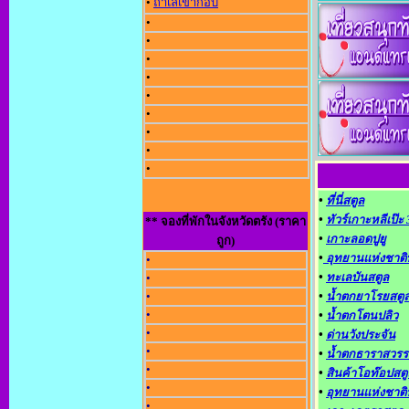
•
ถ้ำเลเขากอบ
•
•
•
•
•
•
•
•
•
•
ที่นี่สตูล
•
ทัวร์เกาะหลีเป๊ะ
** จองที่พักในจังหวัดตรัง (ราคา
•
เกาะลอดปูยู
ถูก)
•
อุทยานแห่งชาติ
•
•
ทะเลบันสตูล
•
•
•
น้ำตกยาโรยสตู
•
•
น้ำตกโตนปลิว
•
•
ด่านวังประจัน
•
•
น้ำตกธาราสวรร
•
•
สินค้าโอท๊อปสตู
•
•
อุทยานแห่งชาติ
•