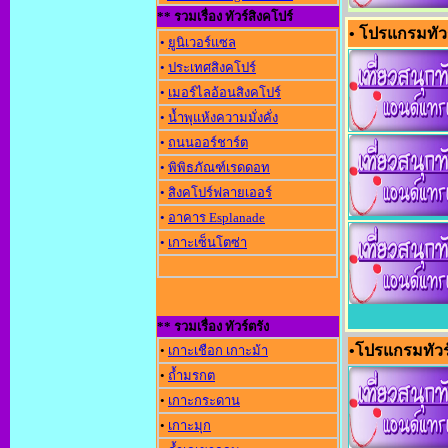
** รวมเรื่อง ทัวร์สิงคโปร์
• โปรแกรมทัวร
•
ยูนิเวอร์แซล
•
ประเทศสิงคโปร์
•
เมอร์ไลอ้อนสิงคโปร์
•
น้ำพุแห้งความมั่งคั่ง
•
ถนนออร์ชาร์ต
•
พิพิธภัณฑ์เรดดอท
•
สิงคโปร์ฟลายเออร์
•
อาคาร Esplanade
•
เกาะเซ็นโตซ่า
** รวมเรื่อง ทัวร์ตรัง
•โปรแกรมทัวร
•
เกาะเชือก เกาะม้า
•
ถ้ำมรกต
•
เกาะกระดาน
•
เกาะมุก