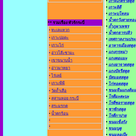
•
เกาะเภตราสตูล
•
เกาะลิดี
•
เกาะบุโหลน
•
น้ำตกวังสายทอง
** รวมเรื่อง ทัวร์กระบี่
•
ถ้ำภูผาเพชร
•
ทะเลแหวก
•
น้ำตกธารปลิว
•
เกาะปอดะ
•
เทศกาลงานประ
•
เกาะไก่
•
อาหารเมืองสตูล
•
แกงกุรุหม่า
•
อ่าวโล๊ะซามะ
•
แกงตอแมะ
•
เขาขนาบน้ำ
•
แกงอาจาดสตูล
•
อ่าวมาหยา
•
แกงปัจรีสตูล
•
ไร่เลย์
•
ปัสมอสสตูล
•
เกาะพีพี
•
ไก่ทอดสตูล
•
ขนมจีนแกงส้ม
•
วัดถ้ำเสือ
•
โรตีมะตะบะ
•
สุสานหอย กระบี่
•
โรตีซอรายสตูล
•
สระมรกต
•
ชาชักสตูล
•
น้ำตกร้อน
•
โรตีกาปาย
•
•
ขนมเข็งกัง
•
•
ขนมบูตู
•
ขนมลอเป๊ะ