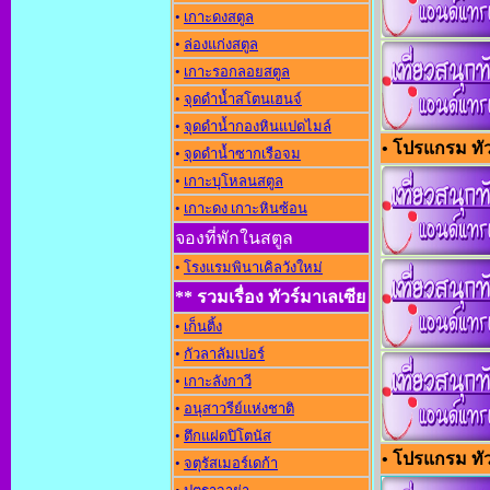
•
เกาะดงสตูล
•
ล่องแก่งสตูล
•
เกาะรอกลอยสตูล
•
จุดดำน้ำสโตนเฮนจ์
•
จุดดำน้ำกองหินแปดไมล์
• โปรแกรม ทัวร
•
จุดดำน้ำซากเรือจม
•
เกาะบุโหลนสตูล
•
เกาะดง เกาะหินซ้อน
จองที่พักในสตูล
•
โรงแรมพินาเคิลวังใหม่
** รวมเรื่อง ทัวร์มาเลเซีย
•
เก็นติ้ง
•
กัวลาลัมเปอร์
•
เกาะลังกาวี
•
อนุสาวรีย์แห่งชาต
•
ตึกแฝดปิโตนัส
• โปรแกรม ทัว
•
จตุรัสเมอร์เดก้า