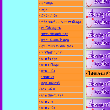
•
ชาวสตูล
•
สตูล
•
มัสยิดมำบัง
•
พิพิธภณฑ์สถานแห่งชาติสตูล
•
เขาโต๊ะพญาวัง
•
วัดชนาธิปเฉลิมสตูล
•
แหลมตันหยงโปสตูล
•
อุทยานแห่งชาติตะรุเตา
•
ท่าเรือปากบารา
•
เกาะไข่สตูล
•
เกาะราวีสตูล
•
เกาะอาดัง
• โปรแกรม ทัวร
•
ปากบารา
•
สตูลไปลังกาวี
•
เกาะหลีเป๊ะ
•
เกาะหินงามสตูล
•
เกาะยาง
•
เกาะจาบัง