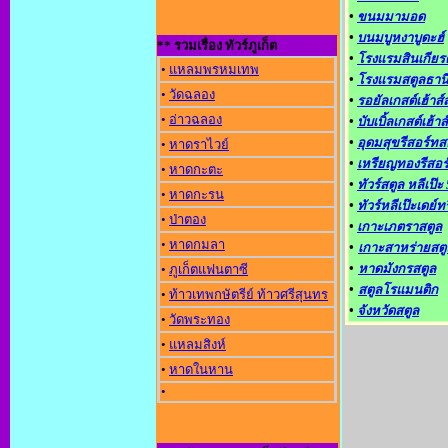
•
ขนมมามอด
•
บนมบูหงาบูดะฮ์
** รวมเรื่อง ทัวร์ภูเก็ต
•
โรงแรมสินเกียรต
•
แหลมพรหมเทพ
•
โรงแรมสตูลธาน
•
วัดฉลอง
•
รอยัลเกสต์เฮ้าส์
•
อ่าวฉลอง
•
บับเบิ้ลเกสต์เฮ้าส์
•
อุดมสุขรีสอร์ทส
•
หาดราไวย์
•
เหรียญทองรีสอร
•
หาดกะตะ
•
ทัวร์สตูล หลีเป๊ะ 
•
หาดกะรน
•
ทัวร์หลีเป๊ะเดย์ท
•
ป่าตอง
•
เกาะเภตราสตูล
•
หาดกมลา
•
เกาะสาหร่ายสตู
•
หาดมังกรสตูล
•
ภูเก็ตแฟนตาซี
•
สตูลโรแมนติก
•
ท้าวเทพกษัตรีย์ ท้าวศรีสุนทร
•
จังหวัดสตูล
•
วัดพระทอง
•
แหลมสิงห์
•
หาดในหาน
•