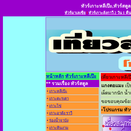
ทัวร์เกาะหลีเป๊ะ,ทัวร์สตูล
ทัวร์มาเลเซีย
l
ทัวร์เกาะลังกาวี 2 วัน 1 คืน
หน้าหลัก
ทัวร์เกาะหลีเป๊ะ
เที่ยวเกาะหลีเป
** รวมเรื่อง ทัวร์สตูล
แกงตอแมะ
เป
•
เกาะหลีเป๊ะ
เผ็ดมากนัก น้
•
เกาะตะรุเตา
ขอขอบคุณข้อม
•
เกาะไข่
•
โปรแกรม ทัวร
•
เกาะอาดัง ราว
•
ร่องน้ำจาบัง
•
เกาะหินงาม