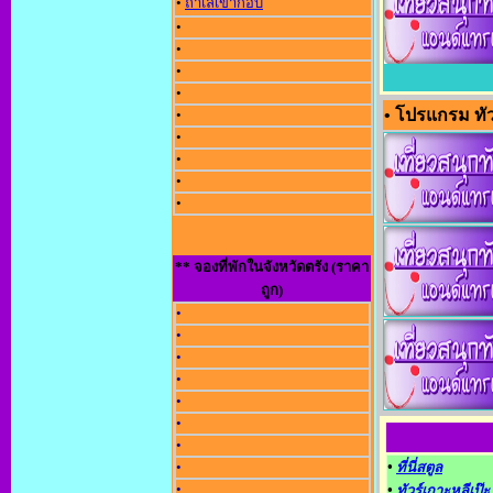
•
ถ้ำเลเขากอบ
•
•
•
•
• โปรแกรม ทัว
•
•
•
•
•
** จองที่พักในจังหวัดตรัง (ราคา
ถูก)
•
•
•
•
•
•
•
•
•
ที่นี่สตูล
•
•
ทัวร์เกาะหลีเป๊