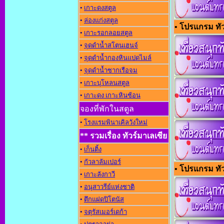
•
เกาะดงสตูล
•
ล่องแก่งสตูล
• โปรแกรม ทัวร
•
เกาะรอกลอยสตูล
•
จุดดำน้ำสโตนเฮนจ์
•
จุดดำน้ำกองหินแปดไมล์
•
จุดดำน้ำซากเรือจม
•
เกาะบุโหลนสตูล
•
เกาะดง เกาะหินซ้อน
จองที่พักในสตูล
•
โรงแรมพินาเคิลวังใหม่
** รวมเรื่อง ทัวร์มาเลเซีย
•
เก็นติ้ง
•
กัวลาลัมเปอร์
• โปรแกรม ทัวร
•
เกาะลังกาวี
•
อนุสาวรีย์แห่งชาต
•
ตึกแฝดปิโตนัส
•
จตุรัสเมอร์เดก้า