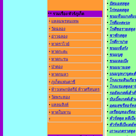
•
ปัสมอสสตูล
•
ไก่ทอดสตูล
** รวมเรื่อง ทัวร์ภูเก็ต
•
ขนมจีนแกงส้ม
•
แหลมพรหมเทพ
•
โรตีมะตะบะ
•
วัดฉลอง
•
โรตีซอรายสตูล
•
ชาชักสตูล
•
อ่าวฉลอง
•
โรตีกาปาย
•
หาดราไวย์
•
ขนมเข็งกัง
•
หาดกะตะ
•
ขนมบูตู
•
หาดกะรน
•
ขนมลอเป๊ะ
•
ป่าตอง
•
ขนมมามอด
•
บนมบูหงาบูดะฮ์
•
หาดกมลา
•
โรงแรมสินเกียร
•
ภูเก็ตแฟนตาซี
•
โรงแรมสตูลธาน
•
ท้าวเทพกษัตรีย์ ท้าวศรีสุนทร
•
รอยัลเกสต์เฮ้าส์
•
วัดพระทอง
•
บับเบิ้ลเกสต์เฮ้าส
•
แหลมสิงห์
•
อุดมสุขรีสอร์ทส
•
เหรียญทองรีสอร
•
หาดในหาน
•
ทัวร์สตูล หลีเป๊ะ
•
•
ทัวร์หลีเป๊ะเดย์ท
•
เกาะเภตราสตูล