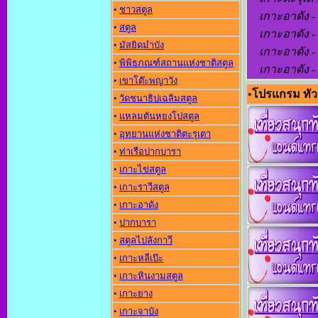
•
ชาวสตูล
เกาะอาดัง - เ
•
สตูล
เกาะอาดัง - 
•
มัสยิดมำบัง
เกาะอาดัง - 
•
พิพิธภณฑ์สถานแห่งชาติสตูล
เกาะอาดัง - 
•
เขาโต๊ะพญาวัง
•
โปรแกรม ทัวร
•
วัดชนาธิปเฉลิมสตูล
•
แหลมตันหยงโปสตูล
•
อุทยานแห่งชาติตะรุเตา
•
ท่าเรือปากบารา
•
เกาะไข่สตูล
•
เกาะราวีสตูล
•
เกาะอาดัง
•
ปากบารา
•
สตูลไปลังกาวี
•
เกาะหลีเป๊ะ
•
เกาะหินงามสตูล
•
เกาะยาง
•
เกาะจาบัง