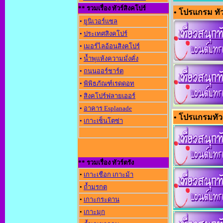
** รวมเรื่อง ทัวร์สิงคโปร์
• โปรแกรม ทัวร์
•
ยูนิเวอร์แซล
•
ประเทศสิงคโปร์
•
เมอร์ไลอ้อนสิงคโปร์
•
น้ำพุแห้งความมั่งคั่ง
•
ถนนออร์ชาร์ต
•
พิพิธภัณฑ์เรดดอท
•
สิงคโปร์ฟลายเออร์
•
อาคาร Esplanade
• โปรแกรมทัวร
•
เกาะเซ็นโตซ่า
** รวมเรื่อง ทัวร์ตรัง
•
เกาะเชือก เกาะม้า
•
ถ้ำมรกต
•
เกาะกระดาน
•
เกาะมุก