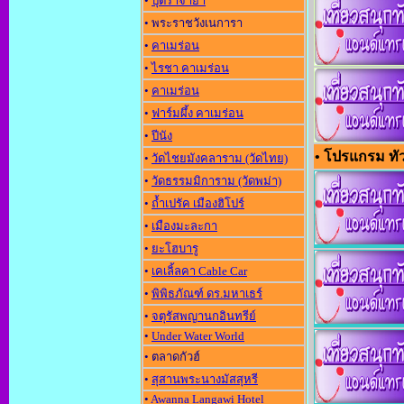
•
ปุตราจาย่า
• พระราชวังเนการา
•
คาเมร่อน
•
ไรชา คาเมร่อน
•
คาเมร่อน
•
ฟาร์มผึ้ง คาเมร่อน
•
ปีนัง
• โปรแกรม ทัว
•
วัดไชยมังคลาราม (วัดไทย)
•
วัดธรรมมิการาม (วัดพม่า)
•
ถ้ำเปรัค เมืองฮิโปร์
•
เมืองมะละกา
•
ยะโฮบารู
•
เคเลิ้ลคา Cable Car
•
พิพิธภัณฑ์ ดร.มหาเธร์
•
จตุรัสพญานกอินทรีย์
•
Under Water World
• ตลาดกัวฮ์
•
สุสานพระนางมัสสุหรี
•
Awanna Langawi Hotel