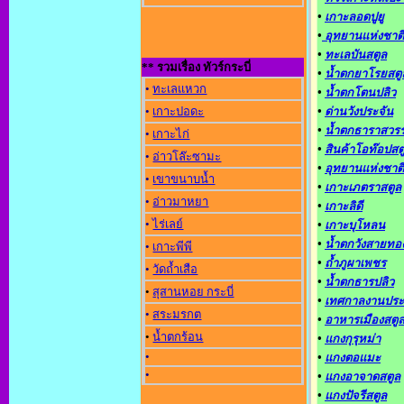
•
เกาะลอดปูยู
•
อุทยานแห่งชาติ
•
ทะเลบันสตูล
** รวมเรื่อง ทัวร์กระบี่
•
น้ำตกยาโรยสตู
•
ทะเลแหวก
•
น้ำตกโตนปลิว
•
เกาะปอดะ
•
ด่านวังประจัน
•
น้ำตกธาราสวรร
•
เกาะไก่
•
สินค้าโอท๊อปสต
•
อ่าวโล๊ะซามะ
•
อุทยานแห่งชาติ
•
เขาขนาบน้ำ
•
เกาะเภตราสตูล
•
อ่าวมาหยา
•
เกาะลิดี
•
ไร่เลย์
•
เกาะบุโหลน
•
น้ำตกวังสายทอ
•
เกาะพีพี
•
ถ้ำภูผาเพชร
•
วัดถ้ำเสือ
•
น้ำตกธารปลิว
•
สุสานหอย กระบี่
•
เทศกาลงานประ
•
สระมรกต
•
อาหารเมืองสตู
•
น้ำตกร้อน
•
แกงกุรุหม่า
•
•
แกงตอแมะ
•
•
แกงอาจาดสตูล
•
แกงปัจรีสตูล