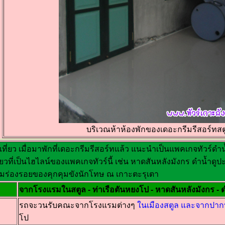
บริเวณห้าห้องพักของเดอะกรีมรีสอร์ทสต
ที่ยว เมื่อมาพักที่เดอะกรีมรีสอร์ทแล้ว แนะนำเป็นแพคเกจทัวร์ดำน
่ยวที่เป็นไฮไลน์ของแพคเกจทัวร์นี้ เช่น หาดสันหลังมังกร ดำน้ำดูป
มร่องรอยของคุกคุมขังนักโทษ ณ เกาะตะรุเตา
จากโรงแรมในสตูล - ท่าเรือตันหยงโป - หาดสันหลังมังกร - 
รถจะวนรับคณะจากโรงแรมต่างๆ
ในเมืองสตูล และจากปา
โป