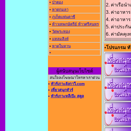
•
ป่าตอง
2. ค่าเรือน
•
หาดกมลา
3. ค่าอาหารเท
•
ภูเก็ตแฟนตาซี
4. ค่าอาหาร
•
ท้าวเทพกษัตรีย์ ท้าวศรีสุนทร
5. ค่าประกั
•
วัดพระทอง
6. ค่ามัคคุ
•
แหลมสิงห์
•
หาดในหาน
•
โปรแกรม ทัว
•
ผู้สนับสนุนเว็บไซต์
สนใจลงโฆษณาโทรหาเราด่วน
•
ทัวร์เกาะลังกาวี.com
•
เที่ยวสนุกทัวร์
•
ทัวร์เกาะหลีเป๊ะ สตูล