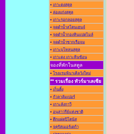
•
เกาะดงสตูล
•
ล่องแก่งสตูล
•
เกาะรอกลอยสตูล
•
จุดดำน้ำสโตนเฮนจ์
•
จุดดำน้ำกองหินแปดไมล์
•
จุดดำน้ำซากเรือจม
•
เกาะบุโหลนสตูล
•
เกาะดง เกาะหินซ้อน
จองที่พักในสตูล
•
โรงแรมพินาเคิลวังใหม่
** รวมเรื่อง ทัวร์มาเลเซีย
•
เก็นติ้ง
•
กัวลาลัมเปอร์
•
เกาะลังกาวี
•
อนุสาวรีย์แห่งชาต
•
ตึกแฝดปิโตนัส
•
จตุรัสเมอร์เดก้า