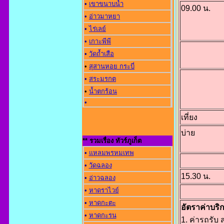
•
เขาขนาบน้ำ
09.00 น.
•
อ่าวมาหยา
•
ไร่เลย์
•
เกาะพีพี
•
วัดถ้ำเสือ
•
สุสานหอย กระบี่
•
สระมรกต
•
น้ำตกร้อน
•
เที่ยง
บ่าย
** รวมเรื่อง ทัวร์ภูเก็ต
•
แหลมพรหมเทพ
•
วัดฉลอง
15.30 น.
•
อ่าวฉลอง
•
หาดราไวย์
•
หาดกะตะ
อัตราค่าบริ
•
หาดกะรน
1. ค่ารถรั