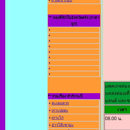
•
ถ้ำเลเขากอบ
** จองที่พักในจังหวัดตรัง (ราคา
ถูก)
•
•
•
•
•
•
•
•
•
แพคเกจท่องเ
แหล่งท่องเที
** รวมเรื่อง ทัวร์กระบี่
แลนด์ และช
•
ทะเลแหวก
เวลา
•
เกาะปอดะ
•
เกาะไก่
08.00 น.
•
อ่าวโล๊ะซามะ