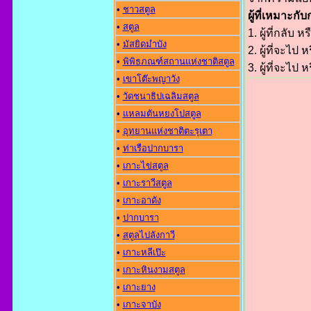
•
ชาวสตูล
ผู้ที่เหมาะกับก
•
สตูล
1. ผู้ที่กลับ
•
มัสยิดมำบัง
2. ผู้ที่จะไป
•
พิพิธภณฑ์สถานแห่งชาติสตูล
3. ผู้ที่จะไป
•
เขาโต๊ะพญาวัง
•
วัดชนาธิปเฉลิมสตูล
•
แหลมตันหยงโปสตูล
•
อุทยานแห่งชาติตะรุเตา
•
ท่าเรือปากบารา
•
เกาะไข่สตูล
•
เกาะราวีสตูล
•
เกาะอาดัง
•
ปากบารา
•
สตูลไปลังกาวี
•
เกาะหลีเป๊ะ
•
เกาะหินงามสตูล
•
เกาะยาง
•
เกาะจาบัง