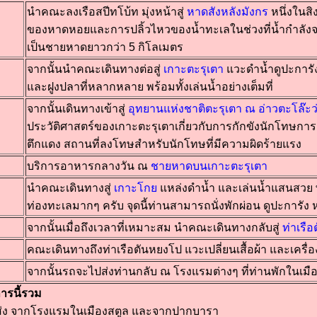
นำคณะลงเรือสปีทโบ้ท มุ่งหน้าสู่
หาดสังหลังมังกร
หนึ่งในส
ของหาดหอยและการปลิ้วไหวของน้ำทะเลในช่วงที่น้ำกำลังจะ
เป็นชายหาดยาวกว่า 5 กิโลเมตร
จากนั้นนำคณะเดินทางต่อสู่
เกาะตะรุเตา
แวะดำน้ำดูปะการ
และฝูงปลาที่หลากหลาย พร้อมทั้งเล่นน้ำอย่างเต็มที่
จากนั้นเดินทางเข้าสู่
อุทยานแห่งชาติตะรุเตา ณ อ่าวตะโล๊ะว
ประวัติศาสตร์ของเกาะตะรุเตาเกี่ยวกับการกักขังนักโทษก
ตึกแดง สถานที่ลงโทษสำหรับนักโทษที่มีความผิดร้ายแรง
บริการอาหารกลางวัน ณ
ชายหาดบนเกาะตะรุเตา
นำคณะเดินทางสู่
เกาะโกย
แหล่งดำน้ำ และเล่นน้ำแสนสวย 
ท่องทะเลมากๆ ครับ จุดนี้ท่านสามารถนั่งพักผ่อน ดูปะการัง ห
จากนั้นเมื่อถึงเวลาที่เหมาะสม นำคณะเดินทางกลับสู่
ท่าเรื
คณะเดินทางถึงท่าเรือตันหยงโป แวะเปลี่ยนเสื้อผ้า และเครื่
จากนั้นรถจะไปส่งท่านกลับ ณ โรงแรมต่างๆ ที่ท่านพักในเมื
การนี้รวม
บ ส่ง จากโรงแรมในเมืองสตูล และจากปากบารา