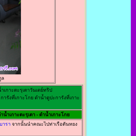
ูล
้ำเกาะตะรุเตาวันเดย์ทริป
ะการังที่เกาะโกย ดำน้ำดูปะการังที่เกาะ
ดำน้ำเกาะตะรุเตา - ดำน้ำเกาะโกย
กบารา
จากนั้นนำคณะไปท่าเรือตันหยง