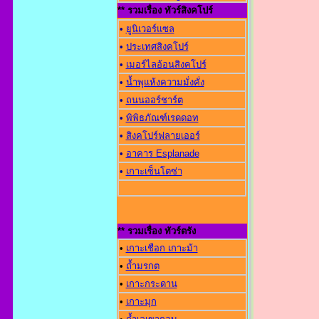
** รวมเรื่อง ทัวร์สิงคโปร์
•
ยูนิเวอร์แซล
•
ประเทศสิงคโปร์
•
เมอร์ไลอ้อนสิงคโปร์
•
น้ำพุแห้งความมั่งคั่ง
•
ถนนออร์ชาร์ต
•
พิพิธภัณฑ์เรดดอท
•
สิงคโปร์ฟลายเออร์
•
อาคาร Esplanade
•
เกาะเซ็นโตซ่า
** รวมเรื่อง ทัวร์ตรัง
•
เกาะเชือก เกาะม้า
•
ถ้ำมรกต
•
เกาะกระดาน
•
เกาะมุก