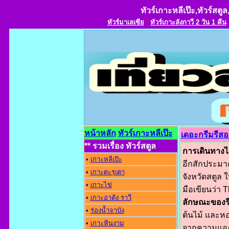
ทัวร์เกาะหลีเป๊ะ,ทัวร์สตูล
ทัวร์มาเลเซีย
l
ทัวร์เกาะลังกาวี 2 วัน 1 คืน
หน้าหลัก
ทัวร์เกาะหลีเป๊ะ
เดอะกรีมรีส
** รวมเรื่อง ทัวร์สตูล
การเดินทางไ
•
เกาะหลีเป๊ะ
อีกสักประมา
•
เกาะตะรุเตา
จังหวัดสตูล 
•
เกาะไข่
มือเขียนว่า
•
เกาะอาดัง ราว
ลักษณะของรี
•
ร่องน้ำจาบัง
ต้นไม้ และหอ
•
เกาะหินงาม
จากความแออั