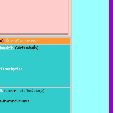
น)
เริ่มท่าเรือปากบารา
ันเดย์ทริป
(ไปเช้า กลับเย็น)
กห้องแอร์ทุกห้อง
ั่ง
(ปากบารา หรือ ในเมืองสตูล)
ะสำหรับกรุ๊ปสัมมนา