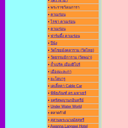
•
ปุตราจาย่า
• พระราชวังเนการา
•
คาเมร่อน
•
ไรชา คาเมร่อน
•
คาเมร่อน
•
ฟาร์มผึ้ง คาเมร่อน
•
ปีนัง
•
วัดไชยมังคลาราม (วัดไทย)
•
วัดธรรมมิการาม (วัดพม่า)
•
ถ้ำเปรัค เมืองฮิโปร์
•
เมืองมะละกา
•
ยะโฮบารู
•
เคเลิ้ลคา Cable Car
•
พิพิธภัณฑ์ ดร.มหาเธร์
•
จตุรัสพญานกอินทรีย์
•
Under Water World
• ตลาดกัวฮ์
•
สุสานพระนางมัสสุหรี
•
Awanna Langawi Hotel