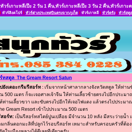
,ทัวร์เกาะหลีเป๊ะ 2 วัน 1 คืน,ทัวร์เกาะหลีเป๊ะ 3 วัน 2 คืน,ทัวร์เกาะ
l
ทัวร์สิงคโปร์
l
ทัวร์ต่างประเทศบินตรงจากภูเก็ต
l
ทัวร์เกาหลี
l
ทัวร์ตรัง
l
ทัวร์สตู
อร์ทสตูล The Gream Resort Satun
ปยังเดอะกรีมรีสอร์ท
: เริ่มจากหน้าศาลากลางจังหวัดสตูล ให้ท่าน
ณ 500 เมตร ก็จะเจอศาลเจ้าจีน ให้ท่านเลี้ยวซ้ายตรงไปอีกประมา
ให้ท่านเลี้ยวขวา และขับตรงไปอีกให้เจอไฟแดง แล้วตรงไปประมาณ 
 The Gream Resort เข้าไปประมาณ 500 เมตร
สอร์ท:
เป็นรีสอร์ทสไตย์ปูนเปลือย มีจำนวน 10 หลัง มีสระว่ายน้ำ
มกลิ่นดอกมะลิที่ปลูกไว้รอบรีสอร์ท เหมาะสำหรับครอบครัวที่ต้อ
ดในเมืองหลวงได้ดีเลยทีเดียวครับ