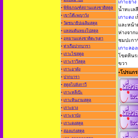
เกาะยาง
•
พิพิธภณฑ์สถานแห่งชาติสตูล
น้ำทะเลส
•
เขาโต๊ะพญาวัง
เกาะดง
เ
•
วัดชนาธิปเฉลิมสตูล
และหน้าผา
•
แหลมตันหยงโปสตูล
ห่างจากเ
•
อุทยานแห่งชาติตะรุเตา
ชมปะการ
•
ท่าเรือปากบารา
เกาะลอง
•
เกาะไข่สตูล
โขดหินระ
•
เกาะราวีสตูล
ขวา
•
เกาะอาดัง
•
โปรแกรม
•
ปากบารา
•
สตูลไปลังกาวี
•
เกาะหลีเป๊ะ
•
เกาะหินงามสตูล
•
เกาะยาง
•
เกาะจาบัง
•
เกาะดงสตูล
•
ล่องแก่งสตูล