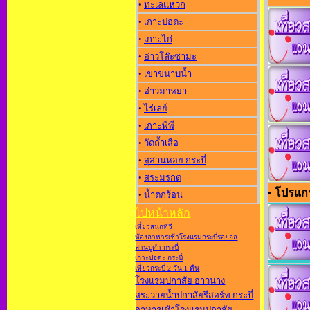
•
ทะเลแหวก
•
เกาะปอดะ
•
เกาะไก่
•
อ่าวโล๊ะซามะ
•
เขาขนาบน้ำ
•
อ่าวมาหยา
•
ไร่เลย์
•
เกาะพีพี
•
วัดถ้ำเสือ
•
สุสานหอย กระบี่
•
สระมรกต
• โปรแกร
•
น้ำตกร้อน
ไปหน้าหลัก
เที่ยวสนุกทีวี
ห้องอาหารเช้าโรงแรมกระบี่รอยอล
ลานปูดำ กระบี่
เกาะปอดะ กระบี่
เที่ยวกระบี่ 2 วัน 1 คืน
โรงแรมปกาสัย อ่าวนาง
สระว่ายน้ำปกาสัยรีสอร์ท กระบี่
อาหารเช้าโรงแรมปกาสัย