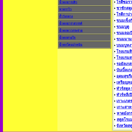
•
โรตีซอรา
น้ำตกธารปลิว
•
ชาชักสตู
หาดราไว
•
โรตีกาป
ถ้ำวังกลาง
•
ขนมเข็งก
น้ำตกธาราสวรรค์
•
ขนมบูตู
น้ำตกดาวกระจ่าย
•
ขนมลอเป
น้ำตกสายใจ
•
ขนมมาม
น้ำตกโตนปาหนัน
•
บนมบูหงา
•
โรงแรมสิ
•
โรงแรมส
•
รอยัลเกสต
•
บับเบิ้ลเก
•
อุดมสุขรี
•
เหรียญทอ
•
ทัวร์สตูล 
•
ทัวร์หลีเป
•
เกาะเภตร
•
เกาะสาหร
•
หาดมังก
•
สตูลโรแ
•
จังหวัดสต