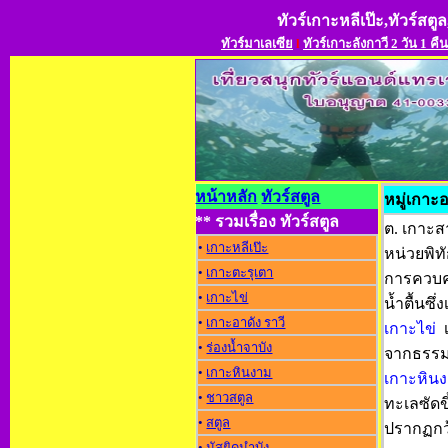
ทัวร์เกาะหลีเป๊ะ,ทัวร์สตูล
ทัวร์มาเลเซีย
l
ทัวร์เกาะลังกาวี 2 วัน 1 คืน
หน้าหลัก
ทัวร์สตูล
หมู่เกาะอ
** รวมเรื่อง ทัวร์สตูล
ต. เกาะส
•
เกาะหลีเป๊ะ
หน่วยพิท
•
เกาะตะรุเตา
การควบคุ
•
เกาะไข่
น้ำตื้นซ
•
เกาะอาดัง ราว
เกาะไข
่
•
ร่องน้ำจาบัง
จากธรรมช
•
เกาะหินงาม
เกาะหิน
•
ชาวสตูล
ทะเลซัดข
•
สตูล
ปรากฏกว้
•
มัสยิดมำบัง