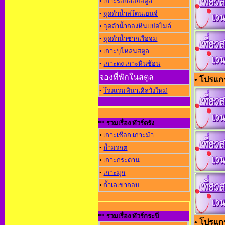
•
เกาะรอกลอยสตูล
•
จุดดำน้ำสโตนเฮนจ์
•
จุดดำน้ำกองหินแปดไมล์
•
จุดดำน้ำซากเรือจม
•
เกาะบุโหลนสตูล
•
เกาะดง เกาะหินซ้อน
จองที่พักในสตูล
• โปรแกร
•
โรงแรมพินาเคิลวังใหม่
** รวมเรื่อง ทัวร์ตรัง
•
เกาะเชือก เกาะม้า
•
ถ้ำมรกต
•
เกาะกระดาน
•
เกาะมุก
•
ถ้ำเลเขากอบ
** รวมเรื่อง ทัวร์กระบี่
• โปรแกร