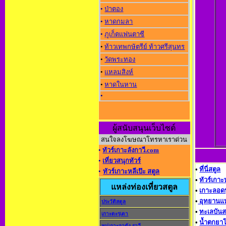
•
ป่าตอง
•
หาดกมลา
•
ภูเก็ตแฟนตาซี
•
ท้าวเทพกษัตรีย์ ท้าวศรีสุนทร
•
วัดพระทอง
•
แหลมสิงห์
•
หาดในหาน
•
ผู้สนับสนุนเว็บไซต์
สนใจลงโฆษณาโทรหาเราด่วน
•
ทัวร์เกาะลังกาวี.com
•
เที่ยวสนุกทัวร์
•
ที่นี่สตูล
•
ทัวร์เกาะหลีเป๊ะ สตูล
•
ทัวร์เกาะ
แหล่งท่องเที่ยวสตูล
•
เกาะลอดป
•
อุทยานแห
ประวัติสตูล
•
ทะเลบันส
เกาะตะรุเตา
•
น้ำตกยา
หมู่เกาะอาดัง-ราวี