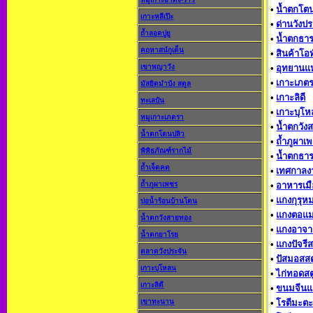
•
น้ำตกโต
เกาะหลีเป๊ะ
•
ด่านวังป
ถ้ำลอดปูยู
•
น้ำตกธา
คฤหาสน์กูเด็น
•
สินค้าโอ
เขาพญาวัง
•
อุทยานแห
•
เกาะเภตร
มัสยิดมำบัง สตูล
•
เกาะลิดี
ทะเลบัน
•
เกาะบุโ
หมูเกาะเภตรา
•
น้ำตกวัง
น้ำตกโตนปลิว
•
ถ้ำภูผาเ
พิพิธภัณฑ์รากไม้
•
น้ำตกธาร
ถ้ำเจ็ดคต
•
เทศกาลง
ถ้ำภูผาเพชร
•
อาหารเมื
•
แกงกุรุหม
บ่อน้ำร้อนบ้านโตน
•
แกงตอแ
น้ำตกวังสายทอง
•
แกงอาจา
น้ำตกยาโรย
•
แกงปัจรีส
ตลาดวังประจัน
•
ปัสมอสสต
เกาะบุโหลน
•
ไก่ทอดสต
เกาะลิดี
•
ขนมจีนแ
เขาทะนาน
•
โรตีมะต