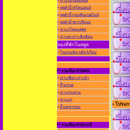
•
เกาะรอกลอยสตูล
•
จุดดำน้ำสโตนเฮนจ์
•
จุดดำน้ำกองหินแปดไมล์
•
จุดดำน้ำซากเรือจม
•
เกาะบุโหลนสตูล
•
เกาะดง เกาะหินซ้อน
จองที่พักในสตูล
•
โรงแรมพินาเคิลวังใหม่
** รวมเรื่อง ทัวร์ตรัง
•
เกาะเชือก เกาะม้า
•
ถ้ำมรกต
•
เกาะกระดาน
•
เกาะมุก
• โปรแกร
•
ถ้ำเลเขากอบ
** รวมเรื่อง ทัวร์กระบี่