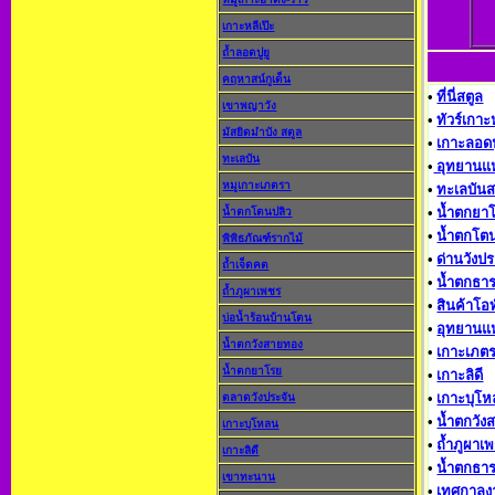
เกาะหลีเป๊ะ
ถ้ำลอดปูยู
คฤหาสน์กูเด็น
•
ที่นี่สตูล
เขาพญาวัง
•
ทัวร์เกาะ
มัสยิดมำบัง สตูล
•
เกาะลอดป
ทะเลบัน
•
อุทยานแห
หมูเกาะเภตรา
•
ทะเลบันส
•
น้ำตกยา
น้ำตกโตนปลิว
•
น้ำตกโต
พิพิธภัณฑ์รากไม้
•
ด่านวังป
ถ้ำเจ็ดคต
•
น้ำตกธา
ถ้ำภูผาเพชร
•
สินค้าโอ
บ่อน้ำร้อนบ้านโตน
•
อุทยานแห
น้ำตกวังสายทอง
•
เกาะเภตร
น้ำตกยาโรย
•
เกาะลิดี
•
เกาะบุโ
ตลาดวังประจัน
•
น้ำตกวัง
เกาะบุโหลน
•
ถ้ำภูผาเ
เกาะลิดี
•
น้ำตกธาร
เขาทะนาน
•
เทศกาลง