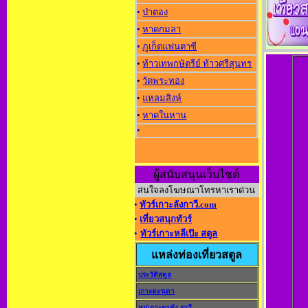
•
ป่าตอง
•
หาดกมลา
•
ภูเก็ตแฟนตาซี
•
ท้าวเทพกษัตรีย์ ท้าวศรีสุนทร
•
วัดพระทอง
•
แหลมสิงห์
•
หาดในหาน
•
ผู้สนับสนุนเว็บไซต์
สนใจลงโฆษณาโทรหาเราด่วน
•
ทัวร์เกาะลังกาวี.com
•
เที่ยวสนุกทัวร์
•
ทัวร์เกาะหลีเป๊ะ สตูล
แหล่งท่องเที่ยวสตูล
ประวัติสตูล
เกาะตะรุเตา
หมู่เกาะอาดัง-ราวี