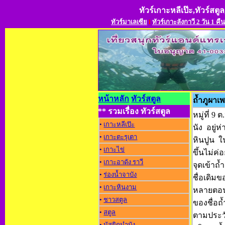
ทัวร์เกาะหลีเป๊ะ,ทัวร์สตูล
ทัวร์มาเลเซีย
l
ทัวร์เกาะลังกาวี 2 วัน 1 คืน
หน้าหลัก
ทัวร์สตูล
ถ้ำภูผาเ
** รวมเรื่อง ทัวร์สตูล
หมู่ที่ 
•
เกาะหลีเป๊ะ
นัง อยู่
•
เกาะตะรุเตา
หินปูน 
•
เกาะไข่
ขึ้นไม่ค
•
เกาะอาดัง ราว
จุดเข้าถ
•
ร่องน้ำจาบัง
ชื่อเดิม
•
เกาะหินงาม
หลายตอน 
•
ชาวสตูล
ของชื่อถ
•
สตูล
ตามประวั
•
มัสยิดมำบัง