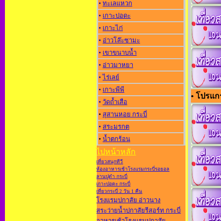
•
ทะเลแหวก
•
เกาะปอดะ
•
เกาะไก่
•
อ่าวโล๊ะซามะ
•
เขาขนาบน้ำ
•
อ่าวมาหยา
•
ไร่เลย์
•
เกาะพีพี
• โปรแกร
•
วัดถ้ำเสือ
•
สุสานหอย กระบี่
•
สระมรกต
•
น้ำตกร้อน
ไปหน้าหลัก
เที่ยวสนุกทีวี
ห้องอาหารเช้าโรงแรมกระบี่รอยอล
ลานปูดำ กระบี่
เกาะปอดะ กระบี่
เที่ยวกระบี่ 2 วัน 1 คืน
โรงแรมปกาสัย อ่าวนาง
สระว่ายน้ำปกาสัยรีสอร์ท กระบี่
อาหารเช้าโรงแรมปกาสัย