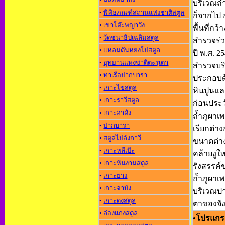
บริเวณถ้
•
พิพิธภณฑ์สถานแห่งชาติสตูล
ก็จากไป 
•
เขาโต๊ะพญาวัง
พื้นที่ก
•
วัดชนาธิปเฉลิมสตูล
สำรวจร่ว
•
แหลมตันหยงโปสตูล
ปี พ.ศ. 
•
อุทยานแห่งชาติตะรุเตา
สำรวจบร
•
ท่าเรือปากบารา
ประกอบด
•
เกาะไข่สตูล
หินปูนแล
•
เกาะราวีสตูล
ก่อนประว
•
เกาะอาดัง
ถ้ำภูผาเ
•
ปากบารา
เรียกต่า
•
สตูลไปลังกาวี
ขนาดต่า
•
เกาะหลีเป๊ะ
คล้ายงู
•
เกาะหินงามสตูล
รังสรรค
•
เกาะยาง
ถ้ำภูผาเ
•
เกาะจาบัง
บริเวณปา
•
เกาะดงสตูล
ตาของจัง
•
ล่องแก่งสตูล
•
โปรแกรม