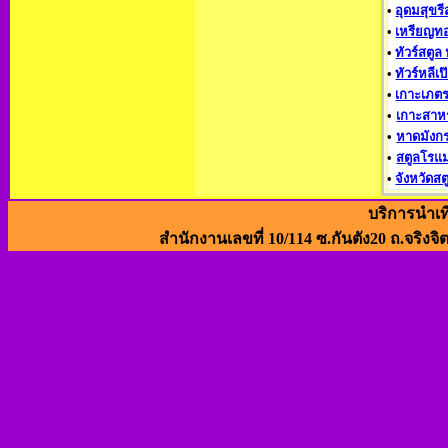
•
อุดมสุขรี
•
เหรียญทอ
•
ทัวร์สตูล 
•
ทัวร์หลีเป
•
เกาะเภตร
•
เกาะสาหร
•
หาดมังก
•
สตูลโรแ
•
จังหวัดสต
บริการนำเท
สำนักงานเลขที่ 10/114 ซ.กันตัง20 ถ.จริงจิ