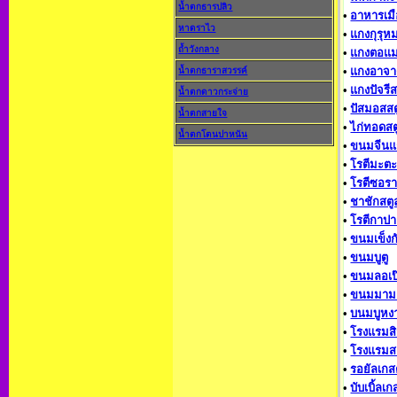
น้ำตกธารปลิว
•
อาหารเมื
หาดราไว
•
แกงกุรุหม
ถ้ำวังกลาง
•
แกงตอแ
•
แกงอาจา
น้ำตกธาราสวรรค์
•
แกงปัจรีส
น้ำตกดาวกระจ่าย
•
ปัสมอสสต
น้ำตกสายใจ
•
ไก่ทอดสต
น้ำตกโตนปาหนัน
•
ขนมจีนแ
•
โรตีมะต
•
โรตีซอรา
•
ชาชักสตู
•
โรตีกาป
•
ขนมเข็งก
•
ขนมบูตู
•
ขนมลอเป
•
ขนมมาม
•
บนมบูหงา
•
โรงแรมสิ
•
โรงแรมส
•
รอยัลเกสต
•
บับเบิ้ลเก