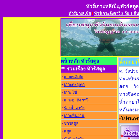
ทัวร์เกาะหลีเป๊ะ,ทัวร์สตูล
ทัวร์มาเลเซีย
l
ทัวร์เกาะลังกาวี 2 วัน 1 คืน
หน้าหลัก
ทัวร์สตูล
น้ำตกยาโ
** รวมเรื่อง ทัวร์สตูล
ต. วังปร
•
เกาะหลีเป๊ะ
ทะเลบัน
•
เกาะตะรุเตา
สตอ – วั
•
เกาะไข่
ทางจึงค
•
เกาะอาดัง ราว
น้ำตกยาโ
•
ร่องน้ำจาบัง
หลั่นลงม
•
เกาะหินงาม
•
โปรแกรม
•
ชาวสตูล
•
สตูล
•
มัสยิดมำบัง