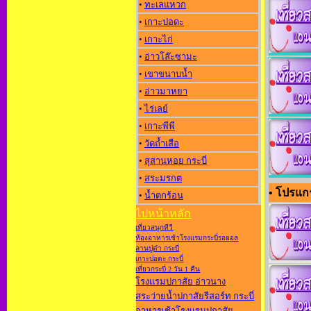
•
ทะเลแหวก
•
เกาะปอดะ
•
เกาะไก่
•
อ่าวโล๊ะซามะ
•
เขาขนาบน้ำ
•
อ่าวมาหยา
•
ไร่เลย์
•
เกาะพีพี
•
วัดถ้ำเสือ
•
สุสานหอย กระบี่
•
สระมรกต
• โปรแกรม
•
น้ำตกร้อน
ไปหน้าหลัก
เที่ยวสนุกทีวี
ห้องอาหารเช้าโรงแรมกระบี่รอยอล
ลานปูดำ กระบี่
เกาะปอดะ กระบี่
เที่ยวกระบี่ 2 วัน 1 คืน
โรงแรมปกาสัย อ่าวนาง
สระว่ายน้ำปกาสัยรีสอร์ท กระบี่
อาหารเช้าโรงแรมปกาสัย