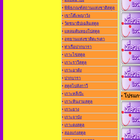
•
พิพิธภณฑ์สถานแห่งชาติสตูล
•
เขาโต๊ะพญาวัง
•
วัดชนาธิปเฉลิมสตูล
•
แหลมตันหยงโปสตูล
•
อุทยานแห่งชาติตะรุเตา
•
ท่าเรือปากบารา
•
เกาะไข่สตูล
•
เกาะราวีสตูล
•
เกาะอาดัง
•
ปากบารา
•
สตูลไปลังกาวี
•
เกาะหลีเป๊ะ
• โปรแกร
•
เกาะหินงามสตูล
•
เกาะยาง
•
เกาะจาบัง
•
เกาะดงสตูล
•
ล่องแก่งสตูล