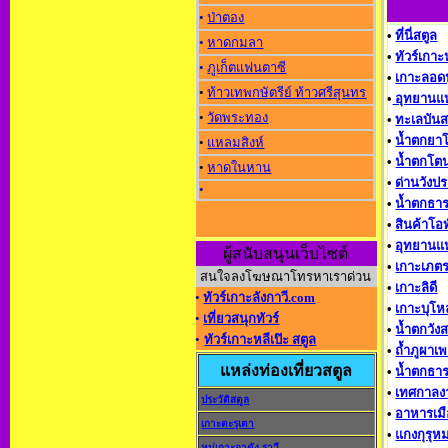
•
ป่าตอง
•
ที่นี่สตูล
•
หาดกมลา
•
ทัวร์เกาะ
•
ภูเก็ตแฟนตาซี
•
เกาะลอดป
•
ท้าวเทพกษัตรีย์ ท้าวศรีสุนทร
•
อุทยานแห
•
วัดพระทอง
•
ทะเลบันส
•
น้ำตกยา
•
แหลมสิงห์
•
น้ำตกโต
•
หาดในหาน
•
ด่านวังป
•
•
น้ำตกธา
•
สินค้าโอ
•
อุทยานแห
ผู้สนับสนุนเว็บไซต์
•
เกาะเภตร
สนใจลงโฆษณาโทรหาเราด่วน
•
เกาะลิดี
•
ทัวร์เกาะลังกาวี.com
•
เกาะบุโ
•
เที่ยวสนุกทัวร์
•
น้ำตกวัง
•
ทัวร์เกาะหลีเป๊ะ สตูล
•
ถ้ำภูผาเ
แหล่งท่องเที่ยวสตูล
•
น้ำตกธาร
•
เทศกาลง
ประวัติสตูล
•
อาหารเมื
เกาะตะรุเตา
•
แกงกุรุหม
หมู่เกาะอาดัง-ราวี