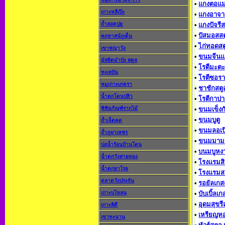
•
แกงตอแ
เกาะหลีเป๊ะ
•
แกงอาจา
ถ้ำลอดปูยู
•
แกงปัจรีส
•
ปัสมอสสต
คฤหาสน์กูเด็น
•
ไก่ทอดสต
เขาพญาวัง
•
ขนมจีนแ
มัสยิดมำบัง สตูล
•
โรตีมะต
ทะเลบัน
•
โรตีซอรา
หมูเกาะเภตรา
•
ชาชักสตู
น้ำตกโตนปลิว
•
โรตีกาป
พิพิธภัณฑ์รากไม้
•
ขนมเข็งก
•
ขนมบูตู
ถ้ำเจ็ดคต
•
ขนมลอเป
ถ้ำภูผาเพชร
•
ขนมมาม
บ่อน้ำร้อนบ้านโตน
•
บนมบูหงา
น้ำตกวังสายทอง
•
โรงแรมสิ
น้ำตกยาโรย
•
โรงแรมส
ตลาดวังประจัน
•
รอยัลเกสต
เกาะบุโหลน
•
บับเบิ้ลเก
•
อุดมสุขรี
เกาะลิดี
•
เหรียญทอ
เขาทะนาน