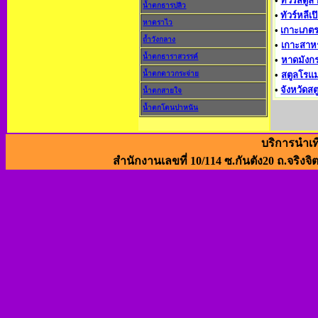
•
ทัวร์สตูล 
น้ำตกธารปลิว
•
ทัวร์หลีเป
หาดราไว
•
เกาะเภตร
ถ้ำวังกลาง
•
เกาะสาหร
น้ำตกธาราสวรรค์
•
หาดมังก
น้ำตกดาวกระจ่าย
•
สตูลโรแ
•
จังหวัดสต
น้ำตกสายใจ
น้ำตกโตนปาหนัน
บริการนำเท
สำนักงานเลขที่ 10/114 ซ.กันตัง20 ถ.จริงจิ