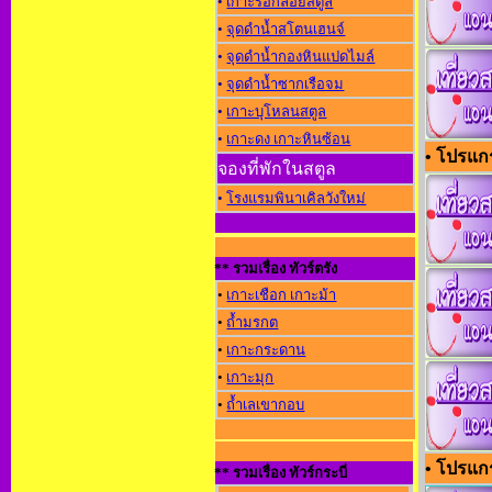
•
เกาะรอกลอยสตูล
•
จุดดำน้ำสโตนเฮนจ์
•
จุดดำน้ำกองหินแปดไมล์
•
จุดดำน้ำซากเรือจม
•
เกาะบุโหลนสตูล
•
เกาะดง เกาะหินซ้อน
• โปรแกร
จองที่พักในสตูล
•
โรงแรมพินาเคิลวังใหม่
** รวมเรื่อง ทัวร์ตรัง
•
เกาะเชือก เกาะม้า
•
ถ้ำมรกต
•
เกาะกระดาน
•
เกาะมุก
•
ถ้ำเลเขากอบ
• โปรแกร
** รวมเรื่อง ทัวร์กระบี่